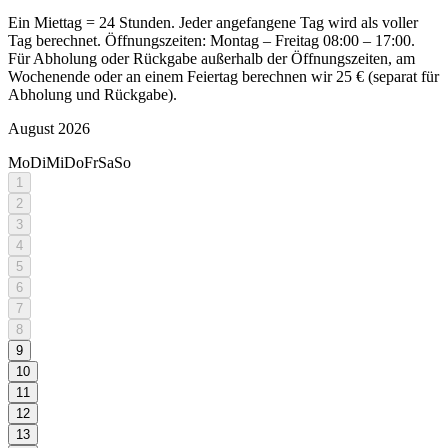
Ein Miettag = 24 Stunden. Jeder angefangene Tag wird als voller
Tag berechnet. Öffnungszeiten: Montag – Freitag 08:00 – 17:00.
Für Abholung oder Rückgabe außerhalb der Öffnungszeiten, am
Wochenende oder an einem Feiertag berechnen wir 25 € (separat für
Abholung und Rückgabe).
August 2026
Mo
Di
Mi
Do
Fr
Sa
So
1
2
3
4
5
6
7
8
9
10
11
12
13