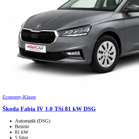
Economy-Klasse
Škoda Fabia IV 1.0 TSi 81 kW DSG
Automatik (DSG)
Benzin
81 kW
5 Sitze