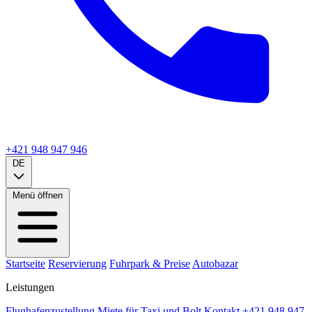
+421 948 947 946
DE
Menü öffnen
Startseite
Reservierung
Fuhrpark & Preise
Autobazar
Leistungen
Flughafenzustellung
Miete für Taxi und Bolt
Kontakt
+421 948 947