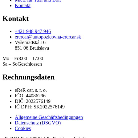
Kontakt
Kontakt
+421 948 947 946
erercar@autopozicovna-erercar.sk
Vyšehradská 16
851 06 Bratislava
Mo – Fr
8:00 – 17:00
Sa – So
Geschlossen
Rechnungsdaten
eReR car, s. r. o.
IČO: 44086296
DIČ: 2022576149
IČ DPH: SK2022576149
Allgemeine Geschäftsbedingungen
Datenschutz (DSGVO)
Cookies