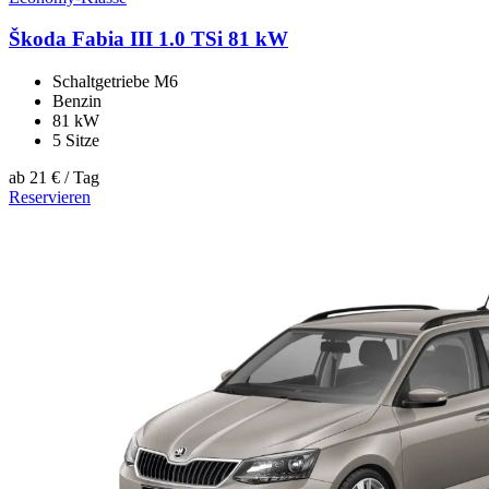
Škoda Fabia III 1.0 TSi 81 kW
Schaltgetriebe M6
Benzin
81 kW
5 Sitze
ab
21 €
/ Tag
Reservieren